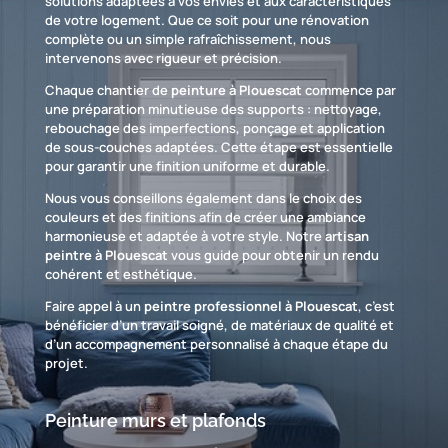
solutions adaptées à vos envies et aux caractéristiques
de votre logement. Que ce soit pour une rénovation
complète ou un simple rafraîchissement, nous
intervenons avec rigueur et précision.
Chaque chantier de
peinture à Plouescat
commence par
une préparation minutieuse des supports : nettoyage,
rebouchage des imperfections, ponçage et application
de sous-couches adaptées. Cette étape est essentielle
pour garantir une finition uniforme et durable.
Nous vous conseillons également dans le choix des
couleurs et des finitions afin de créer une ambiance
harmonieuse et adaptée à votre style. Notre
artisan
peintre à Plouescat
vous guide pour obtenir un rendu
cohérent et esthétique.
Faire appel à un
peintre professionnel à Plouescat
, c’est
bénéficier d’un travail soigné, de matériaux de qualité et
d’un accompagnement personnalisé à chaque étape du
projet.
Peinture murs et plafonds