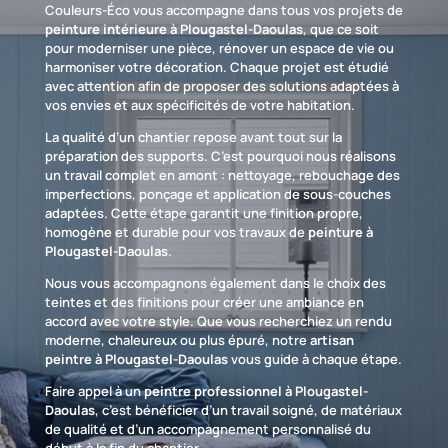
Couleurs-Éco vous accompagne dans tous vos projets de
peinture intérieure à Plougastel-Daoulas
, que ce soit
pour moderniser une pièce, rénover un espace de vie ou
harmoniser votre décoration. Chaque projet est étudié
avec attention afin de proposer des solutions adaptées à
vos envies et aux spécificités de votre habitation.
La qualité d’un chantier repose avant tout sur la
préparation des supports. C’est pourquoi nous réalisons
un travail complet en amont : nettoyage, rebouchage des
imperfections, ponçage et application de sous-couches
adaptées. Cette étape garantit une finition propre,
homogène et durable pour vos travaux de
peinture à
Plougastel-Daoulas
.
Nous vous accompagnons également dans le choix des
teintes et des finitions pour créer une ambiance en
accord avec votre style. Que vous recherchiez un rendu
moderne, chaleureux ou plus épuré, notre
artisan
peintre à Plougastel-Daoulas
vous guide à chaque étape.
Faire appel à un
peintre professionnel à Plougastel-
Daoulas
, c’est bénéficier d’un travail soigné, de matériaux
de qualité et d’un accompagnement personnalisé du
début à la fin du chantier.